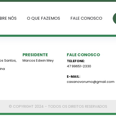
BRE NÓS
O QUE FAZEMOS
FALE CONOSCO
PRESIDENTE
FALE CONOSCO
os Santos,
Marcos Edwin Mey
TELEFONE:
47 99651-2330
ina
E-MAIL:
casanovorumo@gmail.com
© COPYRIGHT 2024 - TODOS OS DIREITOS RESERVADOS