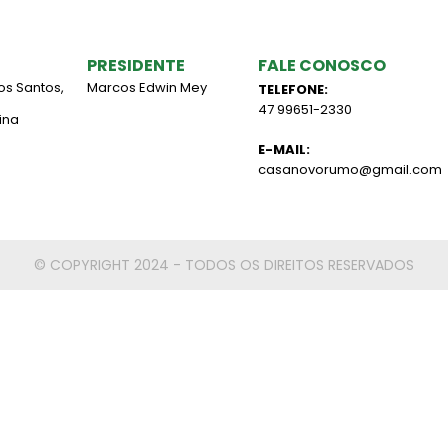
PRESIDENTE
FALE CONOSCO
os Santos,
Marcos Edwin Mey
TELEFONE:
47 99651-2330
ina
E-MAIL:
casanovorumo@gmail.com
© COPYRIGHT 2024 - TODOS OS DIREITOS RESERVADOS